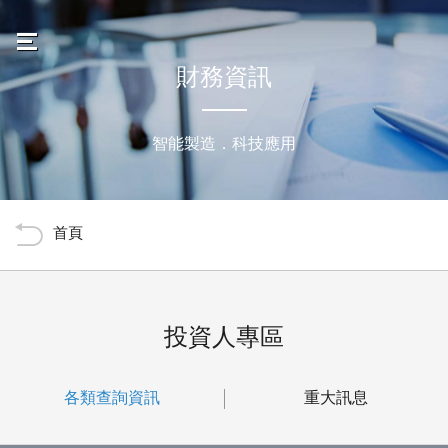
Navigation
Banner
晟銘電子科技股份有限公
avbar
財務資訊
關於晟銘
智能製造．科技應用
最新消息
Back
Tools
產品服務
首頁
技術製造
人力資源
前言
投資人專區
財務資訊
各類查詢資訊
重大訊息
聯絡我們